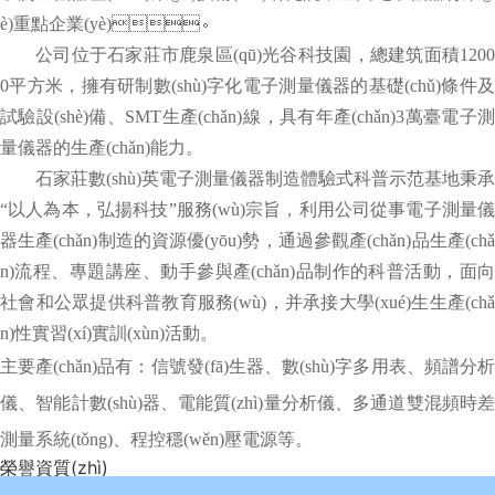
è)重點企業(yè)。
公司位于石家莊市鹿泉區(qū)光谷科技園，總建筑面積
1200
0平方米，擁有研制數(shù)字化電子測量儀器的基礎(chǔ)條件及
試驗設(shè)備、SMT生產(chǎn)線，具有年產(chǎn)3萬臺電子測
量儀器的生產(chǎn)能力。
石家莊數(shù)英電子測量儀器制造體驗式科普示范基地秉承
“以人為本，弘揚科技”服務(wù)宗旨，利用公司從事電子測量儀
器生產(chǎn)制造的資源優(yōu)勢，通過參觀產(chǎn)品生產(chǎ
n)流程、專題講座、動手參與產(chǎn)品制作的科普活動，面向
社會和公眾提供科普教育服務(wù)，并承接大學(xué)生生產(chǎ
n)性實習(xí)實訓(xùn)活動。
主要產(chǎn)品有：信號發(fā)生器、數(shù)字多用表、頻譜分析
儀、智能計數(shù)器、電能質(zhì)量分析儀、多通道雙混頻時差
測量系統(tǒng)、程控穩(wěn)壓電源等。
榮譽資質(zhì)