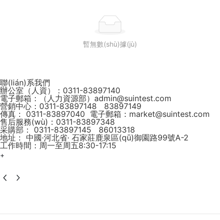
暫無數(shù)據(jù)
聯(lián)系我們
辦公室（人資）：
0311-83897140
電子郵箱：（人力資源部）
admin@suintest.com
營銷中心：
0311-
83897148
83897149
傳真： 0311-83897040 電子郵箱：
market@suintest.com
售后服務(wù)：
0311-83897348
采購部：
0311-83897145
86013318
地址： 中國·河北省· 石家莊鹿泉區(qū)御園路99號A-2
工作時間：周一至周五8:30-17:15
+