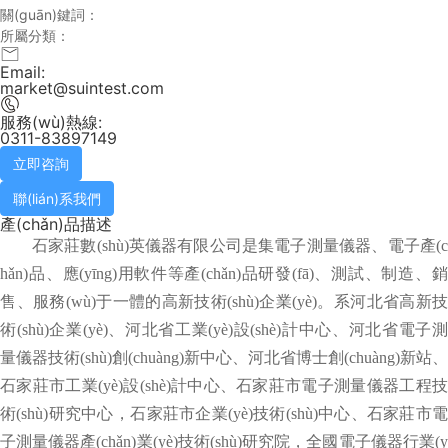
關(guān)鍵詞：
所屬分類：
Email:
market@suintest.com
服務(wù)熱線:
0311-83897149
立即咨詢
聯(lián)系我們
產(chǎn)品描述
石家莊數(shù)英儀器有限公司是集電子測量儀器、電子產(c
hǎn)品、應(yīng)用軟件等產(chǎn)品研發(fā)、測試、制造、銷
售、服務(wù)于一體的高新技術(shù)企業(yè)。系河北省高新技
術(shù)企業(yè)、河北省工業(yè)設(shè)計中心、河北省電子測
量儀器技術(shù)創(chuàng)新中心、河北省博士創(chuàng)新站
、
石家莊市工業(yè)設(shè)計中心、石家莊市電子測量儀器工程技
術(shù)研究中心，石家莊市企業(yè)技術(shù)中心、石家莊市電
子測量儀器產(chǎn)業(yè)技術(shù)研究院，全國電子儀器行業(y