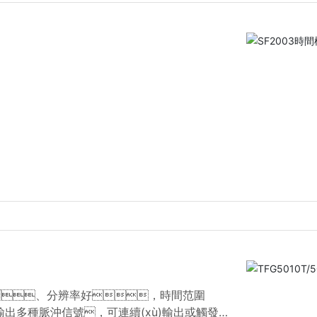
高、分辨率好，時間范圍
出多種脈沖信號，可連續(xù)輸出或觸發(f