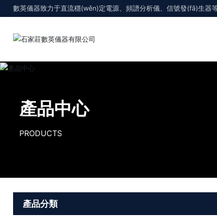
數英儀器致力于直流穩(wěn)定電源、頻譜分析儀、信號發(fā)生器等
產品中心
PRODUCTS
產品分類