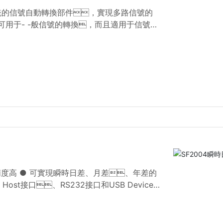
系統的信號自動轉換部件，實現多路信號的
可用于- -般信號的轉換，而且適用于信號間
它頻標特性的測量等
量精度高 ● 可實現瞬時日差、月差、年差的
st接口、RS232接口和USB Device