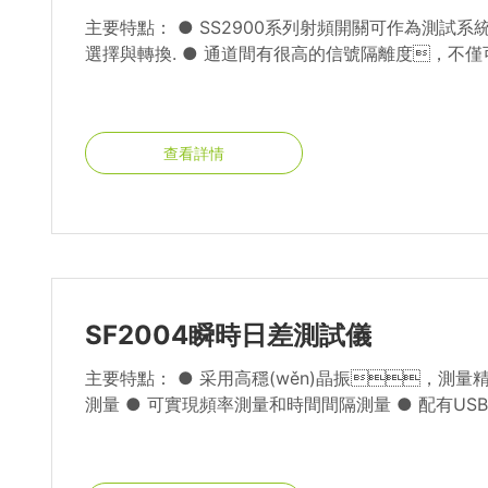
主要特點： ● SS2900系列射頻開關可作為測試
選擇與轉換. ● 通道間有很高的信號隔離度，不僅
有高隔離要求的使用場合，如頻標短穩(wěn)及其
查看詳情
SF2004瞬時日差測試儀
主要特點： ● 采用高穩(wěn)晶振，測
測量 ● 可實現頻率測量和時間間隔測量 ● 配有USB Ho
接口