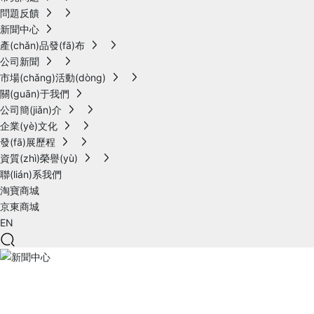
問題反饋
新聞中心
產(chǎn)品發(fā)布
公司新聞
市場(chǎng)活動(dòng)
關(guān)于我們
公司簡(jiǎn)介
企業(yè)文化
發(fā)展歷程
資質(zhì)榮譽(yù)
聯(lián)系我們
淘寶商城
京東商城
EN
新聞中心
NEWS CENTER