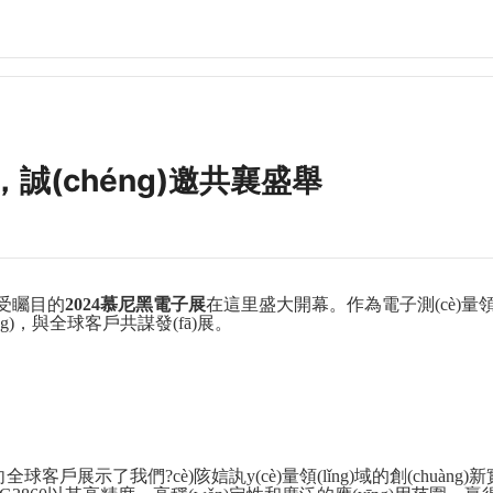
，誠(chéng)邀共襄盛舉
，備受矚目的
2024慕尼黑電子展
在這里盛大開幕。作為電子測(cè)量領(lǐ
g)，與全球客戶共謀發(fā)展。
全球客戶展示了我們?cè)陔娮訙y(cè)量領(lǐng)域的創(chuàng)新實