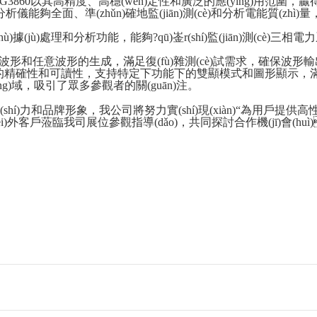
G3860以其高精度、高穩(wěn)定性和廣泛的應(yīng)用范圍
儀能夠全面、準(zhǔn)確地監(jiān)測(cè)和分析電能質(zhì)量
)據(jù)處理和分析功能，能夠?qū)崟r(shí)監(jiān)測(cè)三相電力系
波形和任意波形的生成，滿足復(fù)雜測(cè)試需求，確保波形輸出的高精度和
é)果的精確性和可讀性，支持特定下功能下的雙顯模式和圖形顯示，滿足
)域，吸引了眾多參觀者的關(guān)注。
í)力和品牌形象，
我公司將努力實(shí)現(xiàn)“為用戶提供高性價(
nèi)外客戶蒞臨我司展位參觀指導(dǎo)，共同探討合作機(jī)會(hu