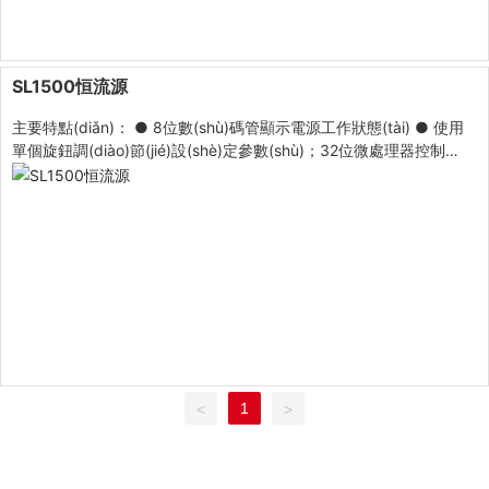
SL1500恒流源
主要特點(diǎn)： ● 8位數(shù)碼管顯示電源工作狀態(tài) ● 使用
單個旋鈕調(diào)節(jié)設(shè)定參數(shù)；32位微處理器控制電
源內(nèi)部功能模塊 ● 具有風(fēng)扇故障/功率管過熱告警并切斷
輸出等保護(hù)功能 ● 輸出穩(wěn)流設(shè)定值步進(jìn)值為0.1
mA ● 輸出電流設(shè)定分辨率高，工作可
靠，使用方便
1
<
>