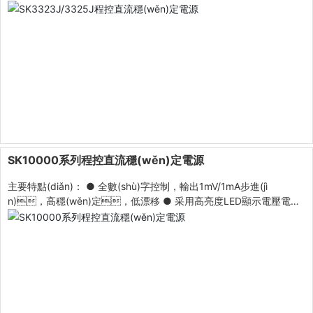
能，定時輸出功能 ● 穩(wěn)壓穩(wěn)流自動轉(zhuǎ
n)換，硬件實(shí)現(xiàn)過壓保護(hù)功能 ● LAN接
口，RS232接口、USB接C ] ● 5V2A USB充電輸
出接口
SK10000系列程控直流穩(wěn)定電源
主要特點(diǎn)： ● 全數(shù)字控制，輸出1mV/1mA步進(jì
n)，高穩(wěn)定，低漂移 ● 采用高亮度LED顯示電壓電流
及工作狀態(tài)，醒目直觀 ● 雙旋轉(zhuǎn)編碼器輸入?y
ún)?shù)，調(diào)節(jié)方便 ● 智能溫控風(fēng)
扇，降低工作噪音 ● 輸出軟開關(guān)控制，存儲重現
(xiàn)功能，輸出過壓保護(hù)功能，工作可靠 ●
標(biāo)配RS232接口，選配USB接口