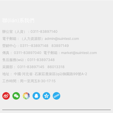
聯(lián)系我們
辦公室（人資）：
0311-83897140
電子郵箱：（人力資源部）
admin@suintest.com
營銷中心：
0311-
-83897148
83897149
傳真： 0311-83897040 電子郵箱：
market@suintest.com
售后服務(wù)：
0311-83897348
采購部：
0311-83897145
86013318
地址： 中國·河北省· 石家莊鹿泉區(qū)御園路99號A-2
工作時間：周一至周五8:30-17:15